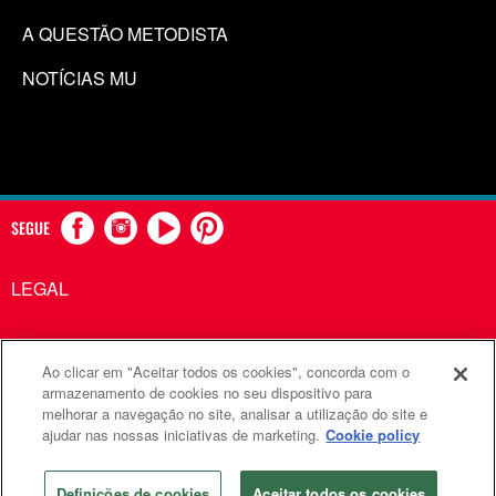
A QUESTÃO METODISTA
NOTÍCIAS MU
SEGUE
LEGAL
Ao clicar em "Aceitar todos os cookies", concorda com o
Comunicações Metodistas Unidas é uma agência da Igreja
armazenamento de cookies no seu dispositivo para
melhorar a navegação no site, analisar a utilização do site e
Metodista Unida
ajudar nas nossas iniciativas de marketing.
Cookie policy
©2026
Comunicações Metodistas Unidas. Todos os direitos
reservados
Definições de cookies
Aceitar todos os cookies