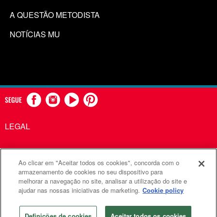
A QUESTÃO METODISTA
NOTÍCIAS MU
SEGUE
LEGAL
Ao clicar em "Aceitar todos os cookies", concorda com o
Comunicações Metodistas Unidas é uma agência da Igreja
armazenamento de cookies no seu dispositivo para
melhorar a navegação no site, analisar a utilização do site e
Metodista Unida
ajudar nas nossas iniciativas de marketing.
Cookie policy
©2026
Comunicações Metodistas Unidas. Todos os direitos
reservados
Definições de cookies
Aceitar todos os cookies