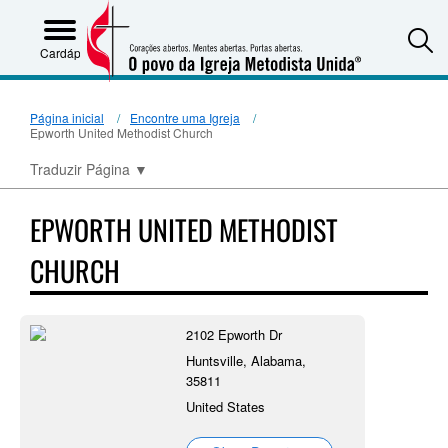
S
Cardápio
Página inicial
Encontre uma Igreja
Epworth United Methodist Church
Traduzir Página
▼
EPWORTH UNITED METHODIST
CHURCH
2102 Epworth Dr
Huntsville, Alabama,
35811
United States