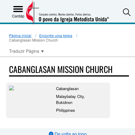
S
Cardápio
Página inicial
Encontre uma Igreja
Cabanglasan Mission Church
Traduzir Página
▼
CABANGLASAN MISSION CHURCH
Cabanglasan
Malaybalay City,
Bukidnon
Philippines
De volta ao topo