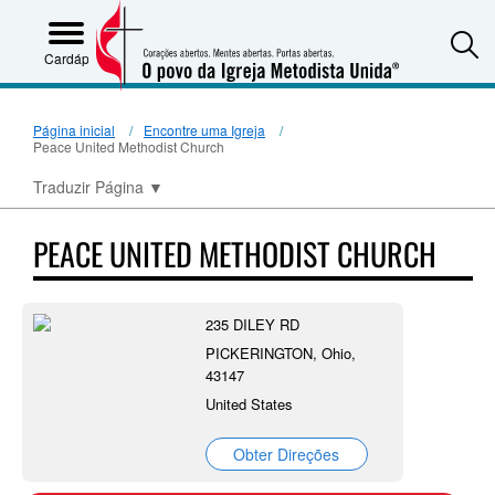
S
Cardápio
Página inicial
Encontre uma Igreja
Peace United Methodist Church
Traduzir Página
▼
PEACE UNITED METHODIST CHURCH
235 DILEY RD
PICKERINGTON, Ohio,
43147
United States
Obter Direções