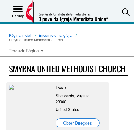
S
Cardápio
Página inicial
Encontre uma Igreja
Smyrna United Methodist Church
Traduzir Página
▼
SMYRNA UNITED METHODIST CHURCH
Hwy 15
Sheppards, Virginia,
23960
United States
Obter Direções