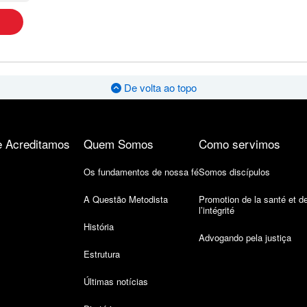
De volta ao topo
 Acreditamos
Quem Somos
Como servimos
Os fundamentos de nossa fé
Somos discípulos
A Questão Metodista
Promotion de la santé et d
l’intégrité
História
Advogando pela justiça
Estrutura
Últimas notícias