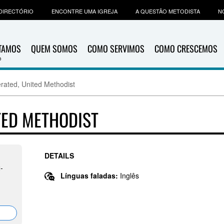
DIRECTÓRIO
ENCONTRE UMA IGREJA
A QUESTÃO METODISTA
N
ITAMOS
QUEM SOMOS
COMO SERVIMOS
COMO CRESCEMOS
erated, United Methodist
ITED METHODIST
DETAILS
-
Línguas faladas:
Inglês