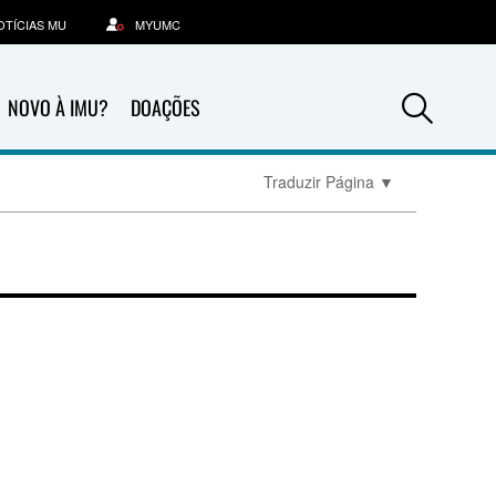
OTÍCIAS MU
MYUMC
Sea
NOVO À IMU?
DOAÇÕES
Traduzir Página
▼