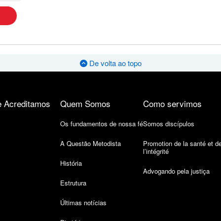
De volta ao topo
 Acreditamos
Quem Somos
Como servimos
Os fundamentos de nossa fé
Somos discípulos
A Questão Metodista
Promotion de la santé et d
l’intégrité
História
Advogando pela justiça
Estrutura
Últimas notícias