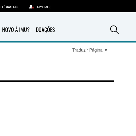
OTÍCIAS MU
MYUMC
Sea
NOVO À IMU?
DOAÇÕES
Traduzir Página
▼