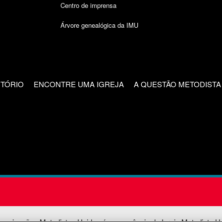
Centro de imprensa
Árvore genealógica da IMU
CTÓRIO
ENCONTRE UMA IGREJA
A QUESTÃO METODISTA
unicações Metodistas Unidas é uma agência da Igreja Metodista U