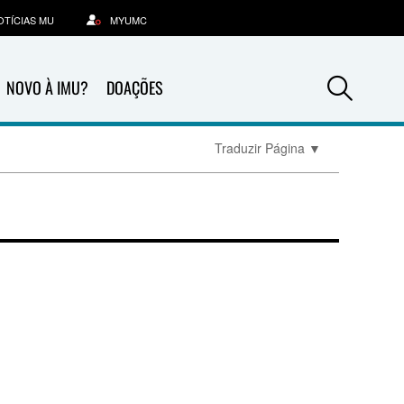
OTÍCIAS MU
MYUMC
Sea
NOVO À IMU?
DOAÇÕES
Traduzir Página
▼