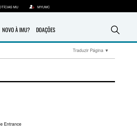
OTÍCIAS MU
MYUMC
Sea
NOVO À IMU?
DOAÇÕES
Traduzir Página
▼
le Entrance