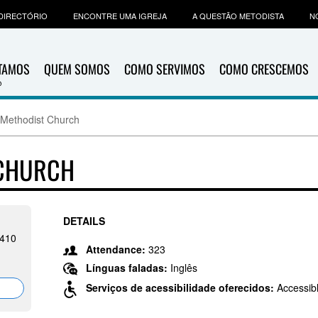
DIRECTÓRIO
ENCONTRE UMA IGREJA
A QUESTÃO METODISTA
N
ITAMOS
QUEM SOMOS
COMO SERVIMOS
COMO CRESCEMOS
 Methodist Church
 CHURCH
DETAILS
8410
Attendance:
323
Línguas faladas:
Inglês
Serviços de acessibilidade oferecidos:
Accessib