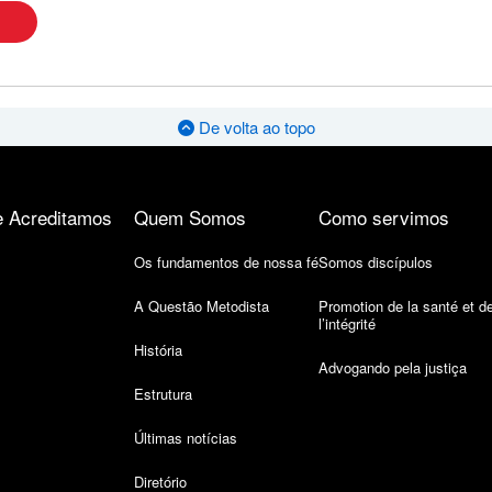
De volta ao topo
 Acreditamos
Quem Somos
Como servimos
Os fundamentos de nossa fé
Somos discípulos
A Questão Metodista
Promotion de la santé et d
l’intégrité
História
Advogando pela justiça
Estrutura
Últimas notícias
Diretório