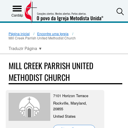
S
Cardápio
Página inicial
Encontre uma Igreja
Mill Creek Parrish United Methodist Church
Traduzir Página
▼
MILL CREEK PARRISH UNITED
METHODIST CHURCH
7101 Horizon Terrace
Rockville, Maryland,
20855
United States