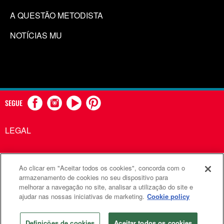
A QUESTÃO METODISTA
NOTÍCIAS MU
SEGUE
LEGAL
Ao clicar em "Aceitar todos os cookies", concorda com o
Comunicações Metodistas Unidas é uma agência da Igreja
armazenamento de cookies no seu dispositivo para
melhorar a navegação no site, analisar a utilização do site e
Metodista Unida
ajudar nas nossas iniciativas de marketing.
Cookie policy
©2026
Comunicações Metodistas Unidas. Todos os direitos
reservados
Definições de cookies
Aceitar todos os cookies