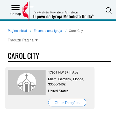
S
Cardápio
Página inicial
Encontre uma Igreja
Carol City
Traduzir Página
▼
CAROL CITY
17901 NW 37th Ave
Miami Gardens, Florida,
33056-3462
United States
Obter Direções