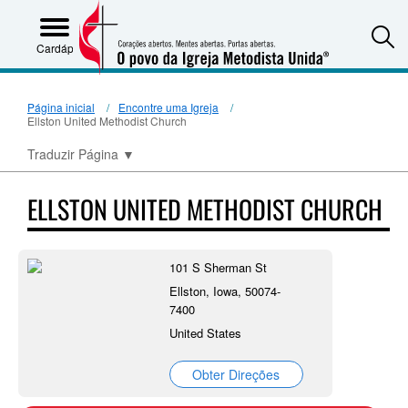
S
Cardápio
Página inicial
Encontre uma Igreja
Ellston United Methodist Church
Traduzir Página
▼
ELLSTON UNITED METHODIST CHURCH
101 S Sherman St
Ellston, Iowa, 50074-
7400
United States
Obter Direções