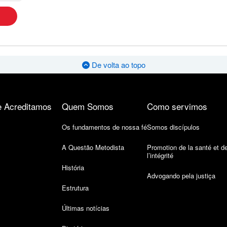
De volta ao topo
 Acreditamos
Quem Somos
Como servimos
Os fundamentos de nossa fé
Somos discípulos
A Questão Metodista
Promotion de la santé et d
l’intégrité
História
Advogando pela justiça
Estrutura
Últimas notícias