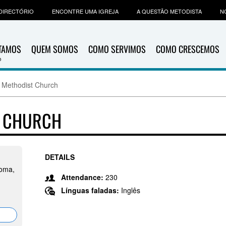
DIRECTÓRIO
ENCONTRE UMA IGREJA
A QUESTÃO METODISTA
N
ITAMOS
QUEM SOMOS
COMO SERVIMOS
COMO CRESCEMOS
d Methodist Church
T CHURCH
DETAILS
oma,
Attendance:
230
Línguas faladas:
Inglês