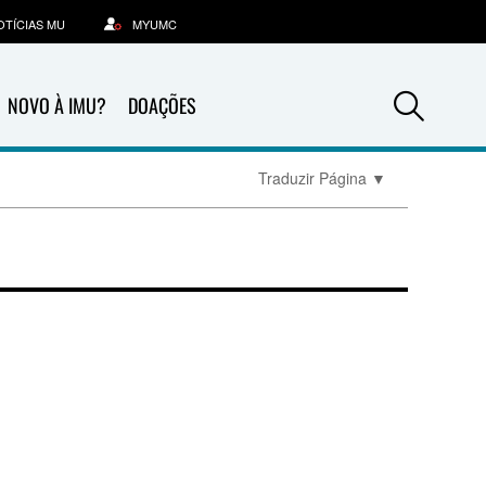
OTÍCIAS MU
MYUMC
Sea
NOVO À IMU?
DOAÇÕES
Traduzir Página
▼