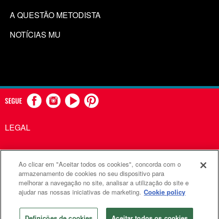
A QUESTÃO METODISTA
NOTÍCIAS MU
SEGUE
LEGAL
Ao clicar em "Aceitar todos os cookies", concorda com o
Comunicações Metodistas Unidas é uma agência da Igreja
armazenamento de cookies no seu dispositivo para
melhorar a navegação no site, analisar a utilização do site e
Metodista Unida
ajudar nas nossas iniciativas de marketing.
Cookie policy
©2026
Comunicações Metodistas Unidas. Todos os direitos
reservados
Definições de cookies
Aceitar todos os cookies