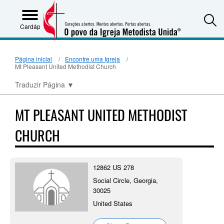
S
Cardápio
Página inicial
Encontre uma Igreja
Mt Pleasant United Methodist Church
Traduzir Página
▼
MT PLEASANT UNITED METHODIST
CHURCH
12862 US 278
Social Circle, Georgia,
30025
United States