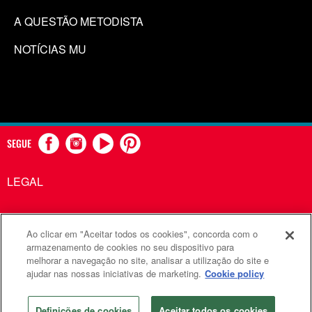
A QUESTÃO METODISTA
NOTÍCIAS MU
SEGUE
LEGAL
Ao clicar em "Aceitar todos os cookies", concorda com o
Comunicações Metodistas Unidas é uma agência da Igreja
armazenamento de cookies no seu dispositivo para
melhorar a navegação no site, analisar a utilização do site e
Metodista Unida
ajudar nas nossas iniciativas de marketing.
Cookie policy
©2026
Comunicações Metodistas Unidas. Todos os direitos
reservados
Definições de cookies
Aceitar todos os cookies