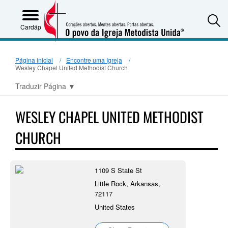
S
Cardápio
Página inicial
Encontre uma Igreja
Wesley Chapel United Methodist Church
Traduzir Página
▼
WESLEY CHAPEL UNITED METHODIST
CHURCH
1109 S State St
Little Rock, Arkansas,
72117
United States