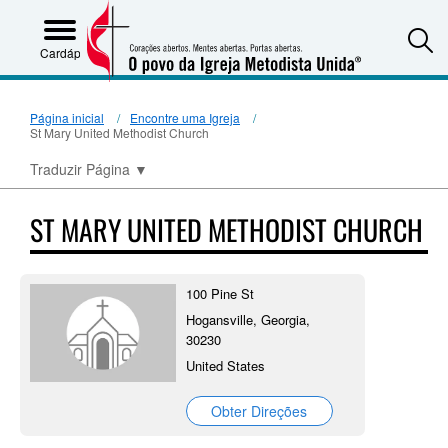
S
Cardápio
Página inicial
Encontre uma Igreja
St Mary United Methodist Church
Traduzir Página
▼
ST MARY UNITED METHODIST CHURCH
100 Pine St
Hogansville, Georgia,
30230
United States
Obter Direções