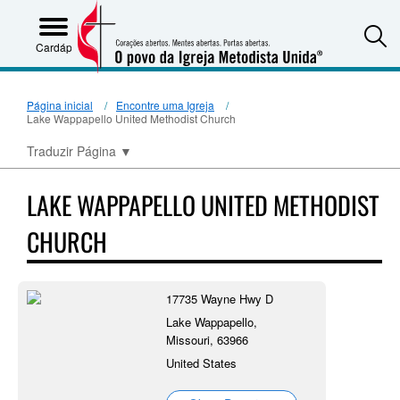
S
Cardápio
Página inicial
Encontre uma Igreja
Lake Wappapello United Methodist Church
Traduzir Página
▼
LAKE WAPPAPELLO UNITED METHODIST
CHURCH
17735 Wayne Hwy D
Lake Wappapello,
Missouri, 63966
United States