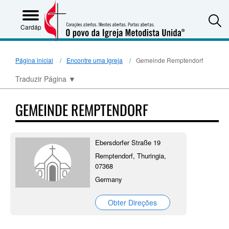
S
Cardápio
Página inicial
Encontre uma Igreja
Gemeinde Remptendorf
Traduzir Página
▼
GEMEINDE REMPTENDORF
Ebersdorfer Straße 19
Remptendorf, Thuringia,
07368
Germany
Obter Direções