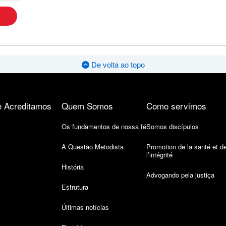
De volta ao topo
 Acreditamos
Quem Somos
Como servimos
Os fundamentos de nossa fé
Somos discípulos
A Questão Metodista
Promotion de la santé et d
l’intégrité
História
Advogando pela justiça
Estrutura
Últimas notícias