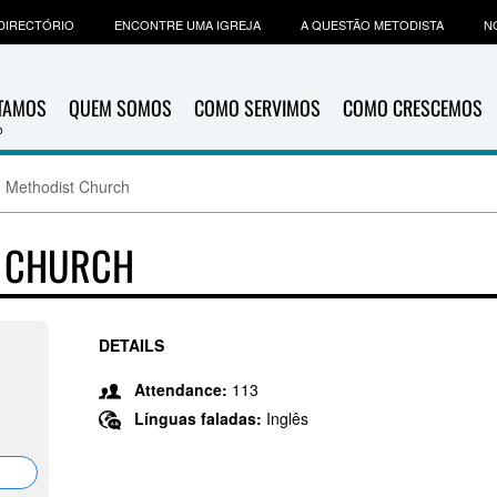
DIRECTÓRIO
ENCONTRE UMA IGREJA
A QUESTÃO METODISTA
N
ITAMOS
QUEM SOMOS
COMO SERVIMOS
COMO CRESCEMOS
d Methodist Church
T CHURCH
DETAILS
Attendance:
113
Línguas faladas:
Inglês