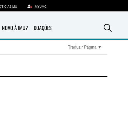
OTÍCIAS MU
MYUMC
Sea
NOVO À IMU?
DOAÇÕES
Traduzir Página
▼