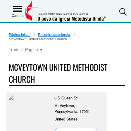
S
Cardápio
Página inicial
Encontre uma Igreja
Mcveytown United Methodist Church
Traduzir Página
▼
MCVEYTOWN UNITED METHODIST
CHURCH
3 S Queen St
McVeytown,
Pennsylvania, 17051
United States