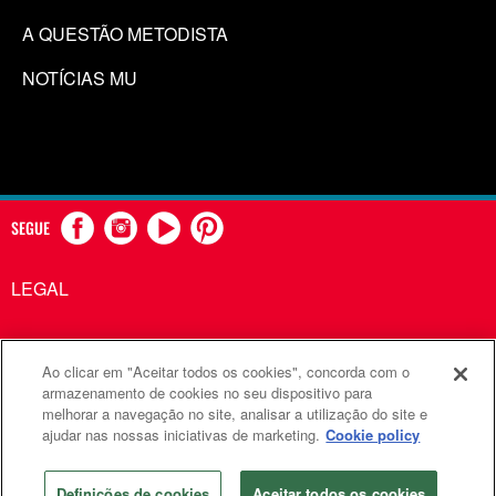
A QUESTÃO METODISTA
NOTÍCIAS MU
SEGUE
LEGAL
Ao clicar em "Aceitar todos os cookies", concorda com o
Comunicações Metodistas Unidas é uma agência da Igreja
armazenamento de cookies no seu dispositivo para
melhorar a navegação no site, analisar a utilização do site e
Metodista Unida
ajudar nas nossas iniciativas de marketing.
Cookie policy
©2026
Comunicações Metodistas Unidas. Todos os direitos
reservados
Definições de cookies
Aceitar todos os cookies