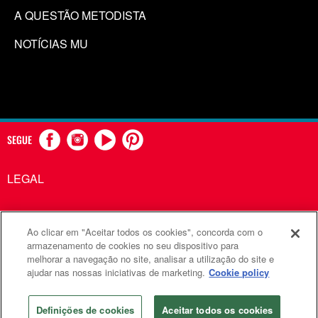
A QUESTÃO METODISTA
NOTÍCIAS MU
SEGUE
LEGAL
Ao clicar em "Aceitar todos os cookies", concorda com o
Comunicações Metodistas Unidas é uma agência da Igreja
armazenamento de cookies no seu dispositivo para
melhorar a navegação no site, analisar a utilização do site e
Metodista Unida
ajudar nas nossas iniciativas de marketing.
Cookie policy
©2026
Comunicações Metodistas Unidas. Todos os direitos
reservados
Definições de cookies
Aceitar todos os cookies