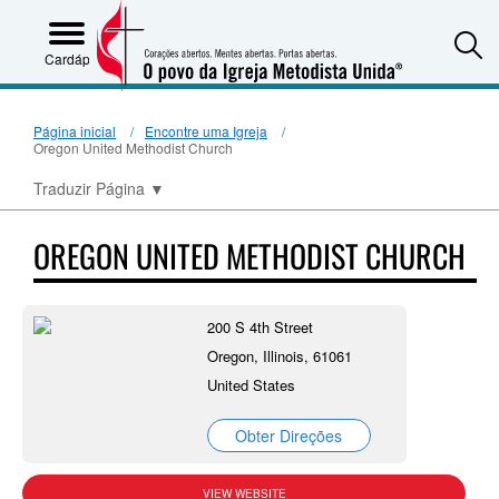
S
Cardápio
Página inicial
Encontre uma Igreja
Oregon United Methodist Church
Traduzir Página
▼
OREGON UNITED METHODIST CHURCH
200 S 4th Street
Oregon, Illinois, 61061
United States
Obter Direções
VIEW WEBSITE