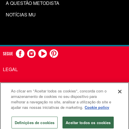
A QUESTÃO METODISTA
NOTÍCIAS MU
SEGUE
LEGAL
Ao clicar em "Aceitar todos os cookies", concorda com o
Comunicações Metodistas Unidas é uma agência da Igreja
armazenamento de cookies no seu dispositivo para
melhorar a navegação no site, analisar a utilização do site e
Metodista Unida
ajudar nas nossas iniciativas de marketing.
Cookie policy
©2026
Comunicações Metodistas Unidas. Todos os direitos
reservados
Definições de cookies
Aceitar todos os cookies