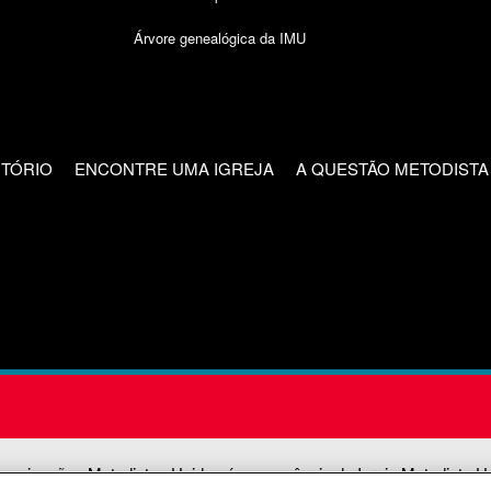
Árvore genealógica da IMU
CTÓRIO
ENCONTRE UMA IGREJA
A QUESTÃO METODISTA
unicações Metodistas Unidas é uma agência da Igreja Metodista U