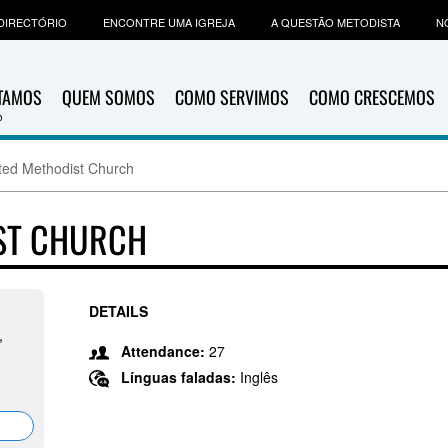
DIRECTÓRIO
ENCONTRE UMA IGREJA
A QUESTÃO METODISTA
N
ITAMOS
QUEM SOMOS
COMO SERVIMOS
COMO CRESCEMOS
ted Methodist Church
ST CHURCH
DETAILS
,
Attendance:
27
Línguas faladas:
Inglês