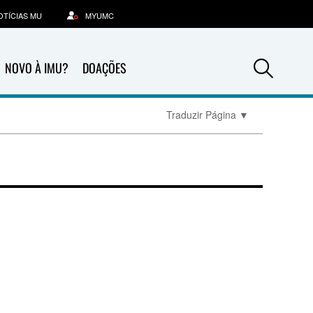
OTÍCIAS MU
MYUMC
Sea
NOVO À IMU?
DOAÇÕES
Traduzir Página
▼