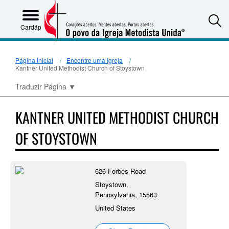
S
Cardápio
Página inicial
Encontre uma Igreja
Kantner United Methodist Church of Stoystown
Traduzir Página
▼
KANTNER UNITED METHODIST CHURCH
OF STOYSTOWN
626 Forbes Road
Stoystown,
Pennsylvania, 15563
United States