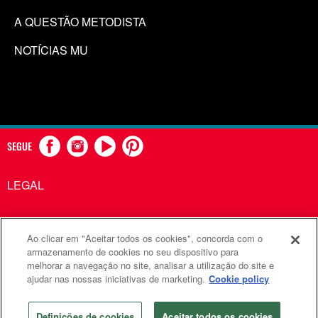
A QUESTÃO METODISTA
NOTÍCIAS MU
SEGUE
LEGAL
Ao clicar em "Aceitar todos os cookies", concorda com o
Comunicações Metodistas Unidas é uma agência da Igreja
armazenamento de cookies no seu dispositivo para
melhorar a navegação no site, analisar a utilização do site e
Metodista Unida
ajudar nas nossas iniciativas de marketing.
Cookie policy
©2026
Comunicações Metodistas Unidas. Todos os direitos
reservados
Definições de cookies
Aceitar todos os cookies