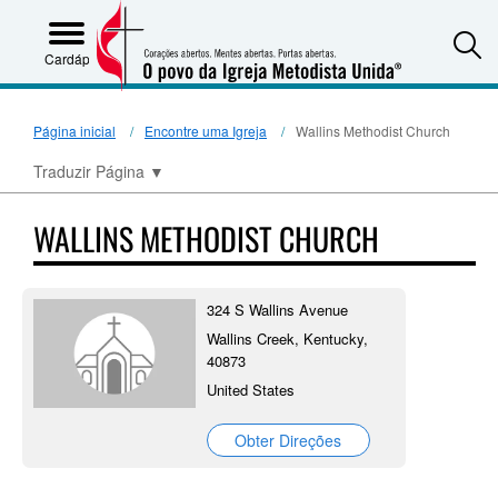
S
Cardápio
Página inicial
Encontre uma Igreja
Wallins Methodist Church
Traduzir Página
▼
WALLINS METHODIST CHURCH
324 S Wallins Avenue
Wallins Creek, Kentucky,
40873
United States
Obter Direções