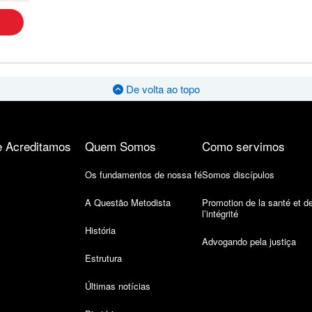
De volta ao topo
 Acreditamos
Quem Somos
Como servimos
Os fundamentos de nossa fé
Somos discípulos
A Questão Metodista
Promotion de la santé et d
l’intégrité
História
Advogando pela justiça
Estrutura
Últimas notícias