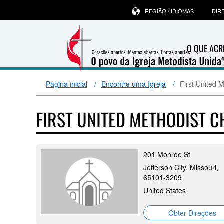
REGIÃO / IDIOMAS
DIR
O QUE ACR
Página inicial
Encontre uma Igreja
First United M
FIRST UNITED METHODIST C
201 Monroe St
Jefferson City, Missouri,
65101-3209
United States
Obter Direções