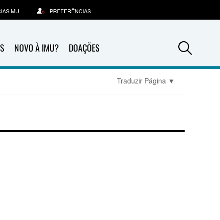
IAS MU
PREFERÊNCIAS
Sea
S
NOVO À IMU?
DOAÇÕES
Traduzir Página
▼