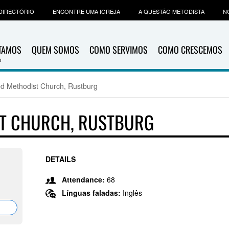
DIRECTÓRIO
ENCONTRE UMA IGREJA
A QUESTÃO METODISTA
N
ITAMOS
QUEM SOMOS
COMO SERVIMOS
COMO CRESCEMOS
ed Methodist Church, Rustburg
ST CHURCH, RUSTBURG
DETAILS
Attendance:
68
Línguas faladas:
Inglês