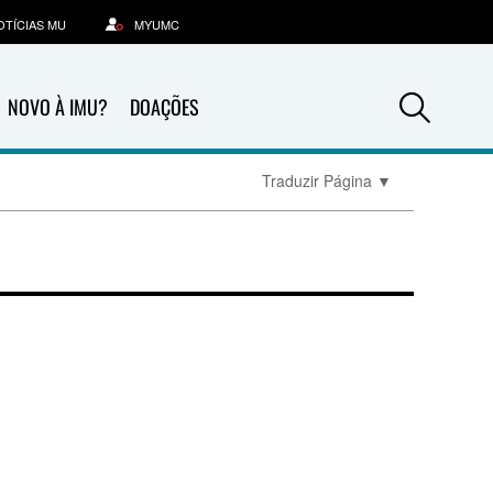
OTÍCIAS MU
MYUMC
Sea
NOVO À IMU?
DOAÇÕES
Traduzir Página
▼