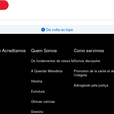
De volta ao topo
 Acreditamos
Quem Somos
Como servimos
Os fundamentos de nossa fé
Somos discípulos
A Questão Metodista
Promotion de la santé et d
l’intégrité
História
Advogando pela justiça
Estrutura
Últimas notícias
Diretório