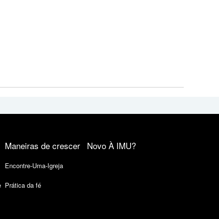
Maneiras de crescer
Novo À IMU?
Encontre-Uma-Igreja
e
Prática da fé