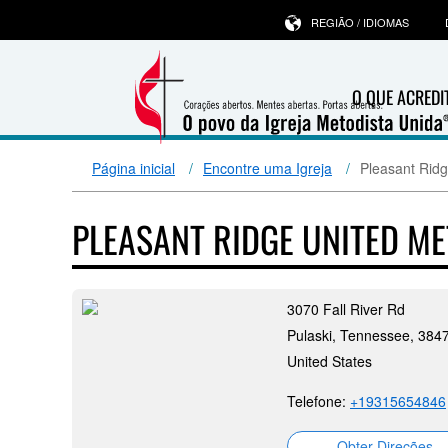
REGIÃO / IDIOMAS
O QUE ACRED
Página inicial
Encontre uma Igreja
Pleasant Ridg
PLEASANT RIDGE UNITED M
3070 Fall River Rd
Pulaski, Tennessee, 384
United States
Telefone:
+19315654846
Obter Direções