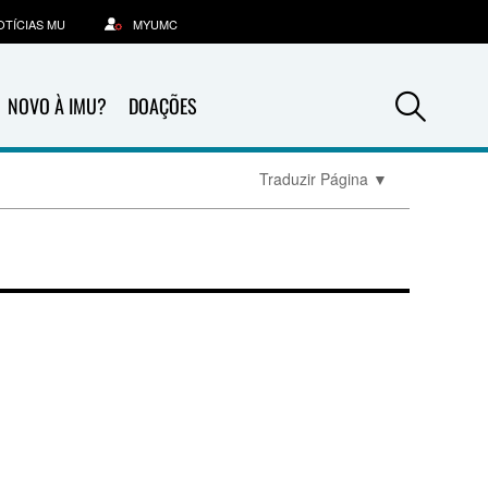
OTÍCIAS MU
MYUMC
Sea
NOVO À IMU?
DOAÇÕES
Traduzir Página
▼