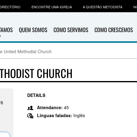
DIRECTÓRIO
ENCONTRE UMA IGREJA
A QUESTÃO METODISTA
N
ITAMOS
QUEM SOMOS
COMO SERVIMOS
COMO CRESCEMOS
e United Methodist Church
ETHODIST CHURCH
DETAILS
78
Attendance:
45
Línguas faladas:
Inglês