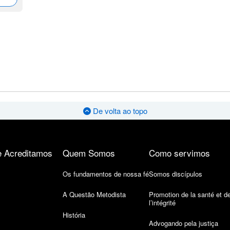
De volta ao topo
 Acreditamos
Quem Somos
Como servimos
Os fundamentos de nossa fé
Somos discípulos
A Questão Metodista
Promotion de la santé et d
l’intégrité
História
Advogando pela justiça