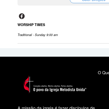
WORSHIP TIMES
Traditional - Sunday 9:00 am
O Que
A missão da igreja é fazer discípulos de