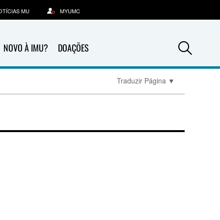
OTÍCIAS MU
MYUMC
Sea
NOVO À IMU?
DOAÇÕES
Traduzir Página
▼