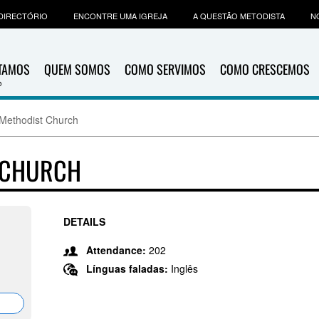
DIRECTÓRIO
ENCONTRE UMA IGREJA
A QUESTÃO METODISTA
N
ITAMOS
QUEM SOMOS
COMO SERVIMOS
COMO CRESCEMOS
 Methodist Church
 CHURCH
DETAILS
,
Attendance:
202
Línguas faladas:
Inglês