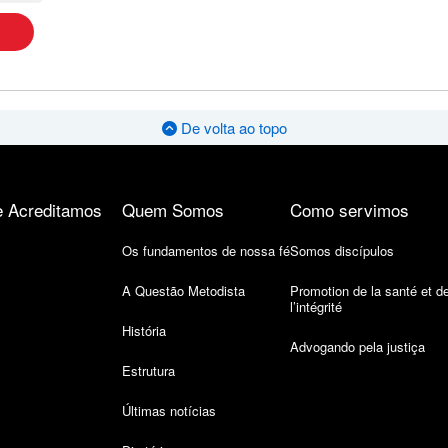
De volta ao topo
 Acreditamos
Quem Somos
Como servimos
Os fundamentos de nossa fé
Somos discípulos
A Questão Metodista
Promotion de la santé et d
l’intégrité
História
Advogando pela justiça
Estrutura
Últimas notícias