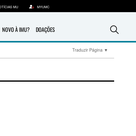
OTÍCIAS MU
MYUMC
Sea
NOVO À IMU?
DOAÇÕES
Traduzir Página
▼