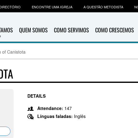
DIRECTÓRIO
ENCONTRE UMA IGREJA
A QUESTÃO METODISTA
N
ITAMOS
QUEM SOMOS
COMO SERVIMOS
COMO CRESCEMOS
 of Canistota
OTA
DETAILS
Attendance:
147
Línguas faladas:
Inglês