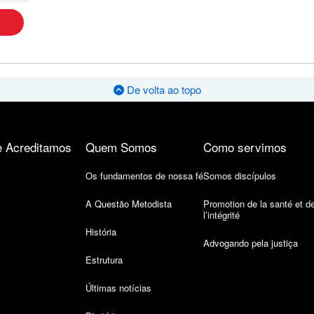
De volta ao topo
 Acreditamos
Quem Somos
Como servimos
Os fundamentos de nossa fé
Somos discípulos
A Questão Metodista
Promotion de la santé et d
l’intégrité
História
Advogando pela justiça
Estrutura
Últimas notícias