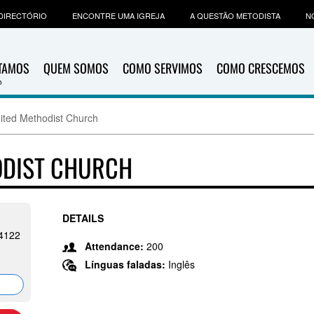
DIRECTÓRIO
ENCONTRE UMA IGREJA
A QUESTÃO METODISTA
N
ITAMOS
QUEM SOMOS
COMO SERVIMOS
COMO CRESCEMOS
nited Methodist Church
ODIST CHURCH
DETAILS
-4122
Attendance:
200
Línguas faladas:
Inglês