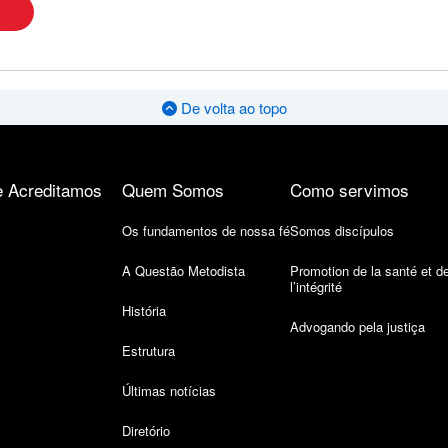
De volta ao topo
 Acreditamos
Quem Somos
Como servimos
Os fundamentos de nossa fé
Somos discípulos
A Questão Metodista
Promotion de la santé et d
l’intégrité
História
Advogando pela justiça
Estrutura
Últimas notícias
Diretório