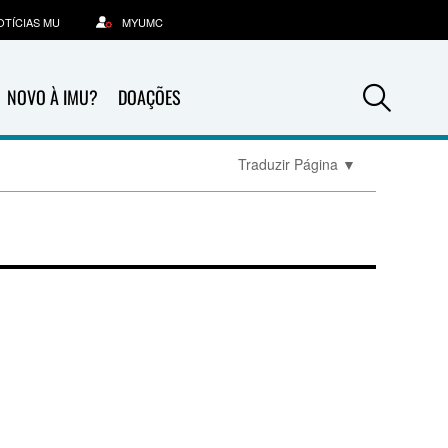
OTÍCIAS MU
MYUMC
Sea
NOVO À IMU?
DOAÇÕES
Traduzir Página
▼