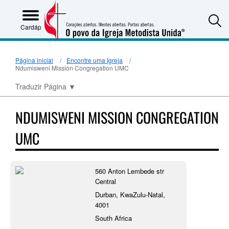
S
Cardápio
Página inicial
Encontre uma Igreja
Ndumisweni Mission Congregation UMC
Traduzir Página
▼
NDUMISWENI MISSION CONGREGATION
UMC
560 Anton Lembede str
Central
Durban, KwaZulu-Natal,
4001
South Africa