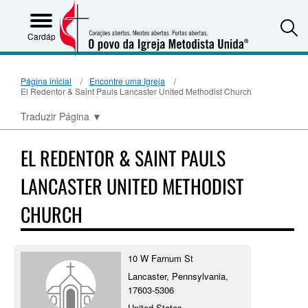
S
Cardápio
Página inicial
Encontre uma Igreja
El Redentor & Saint Pauls Lancaster United Methodist Church
Traduzir Página
▼
EL REDENTOR & SAINT PAULS
LANCASTER UNITED METHODIST
CHURCH
10 W Farnum St
Lancaster, Pennsylvania,
17603-5306
United States