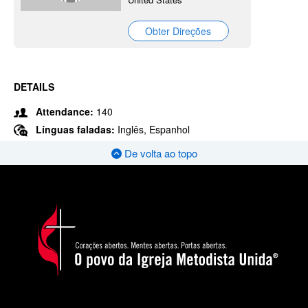
Obter Direções
DETAILS
Attendance:
140
Línguas faladas:
Inglês, Espanhol
De volta ao topo