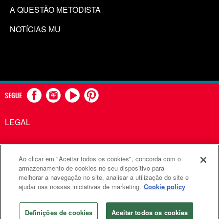
A QUESTÃO METODISTA
NOTÍCIAS MU
SEGUE
LEGAL
Ao clicar em "Aceitar todos os cookies", concorda com o
Comunicações Metodistas Unidas é uma agência da Igreja
armazenamento de cookies no seu dispositivo para
melhorar a navegação no site, analisar a utilização do site e
Metodista Unida
ajudar nas nossas iniciativas de marketing.
Cookie policy
©2026
Comunicações Metodistas Unidas. Todos os direitos
reservados
Definições de cookies
Aceitar todos os cookies