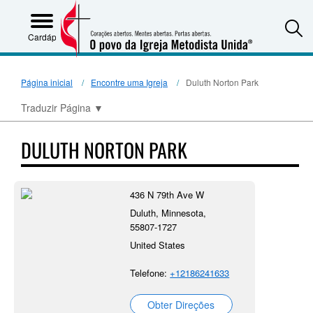
S
Cardápio
Página inicial
Encontre uma Igreja
Duluth Norton Park
Traduzir Página
▼
DULUTH NORTON PARK
436 N 79th Ave W
Duluth, Minnesota,
55807-1727
United States
Telefone:
+12186241633
Obter Direções