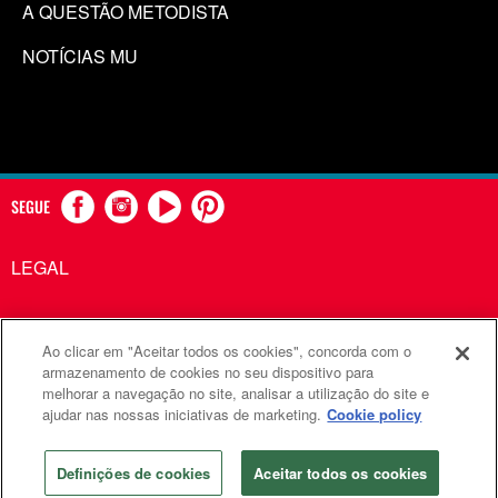
A QUESTÃO METODISTA
NOTÍCIAS MU
SEGUE
LEGAL
Ao clicar em "Aceitar todos os cookies", concorda com o
Comunicações Metodistas Unidas é uma agência da Igreja
armazenamento de cookies no seu dispositivo para
melhorar a navegação no site, analisar a utilização do site e
Metodista Unida
ajudar nas nossas iniciativas de marketing.
Cookie policy
©2026
Comunicações Metodistas Unidas. Todos os direitos
reservados
Definições de cookies
Aceitar todos os cookies