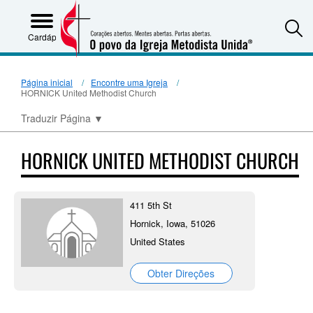
S
Cardápio
Página inicial
Encontre uma Igreja
HORNICK United Methodist Church
Traduzir Página
▼
HORNICK UNITED METHODIST CHURCH
411 5th St
Hornick, Iowa, 51026
United States
Obter Direções