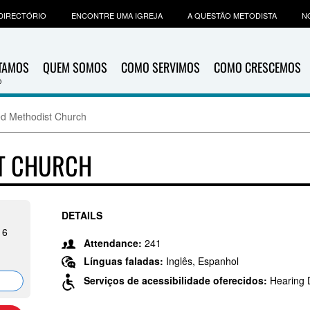
DIRECTÓRIO
ENCONTRE UMA IGREJA
A QUESTÃO METODISTA
N
ITAMOS
QUEM SOMOS
COMO SERVIMOS
COMO CRESCEMOS
d Methodist Church
T CHURCH
DETAILS
16
Attendance:
241
Línguas faladas:
Inglês, Espanhol
Serviços de acessibilidade oferecidos:
Hearing 