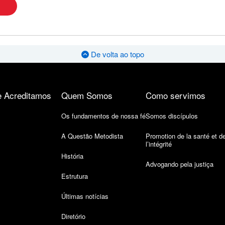
De volta ao topo
 Acreditamos
Quem Somos
Como servimos
Os fundamentos de nossa fé
Somos discípulos
A Questão Metodista
Promotion de la santé et d
l’intégrité
História
Advogando pela justiça
Estrutura
Últimas notícias
Diretório