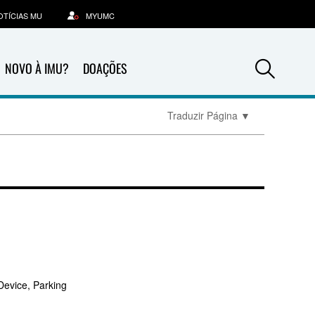
OTÍCIAS MU
MYUMC
Sea
NOVO À IMU?
DOAÇÕES
Traduzir Página
▼
Device, Parking