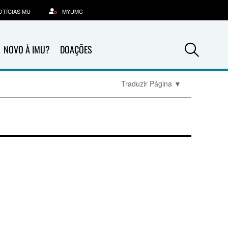
OTÍCIAS MU
MYUMC
Sea
NOVO À IMU?
DOAÇÕES
Traduzir Página
▼