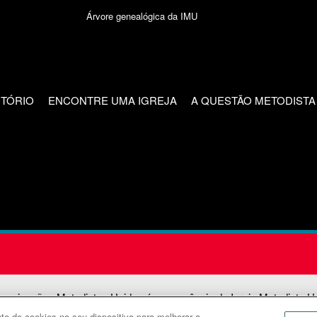
Árvore genealógica da IMU
CTÓRIO
ENCONTRE UMA IGREJA
A QUESTÃO METODISTA
unicações Metodistas Unidas é uma agência da Igreja Metodista U
o de cookies no seu dispositivo para melhorar a