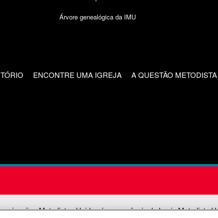
Árvore genealógica da IMU
CTÓRIO
ENCONTRE UMA IGREJA
A QUESTÃO METODISTA
unicações Metodistas Unidas é uma agência da Igreja Metodista U