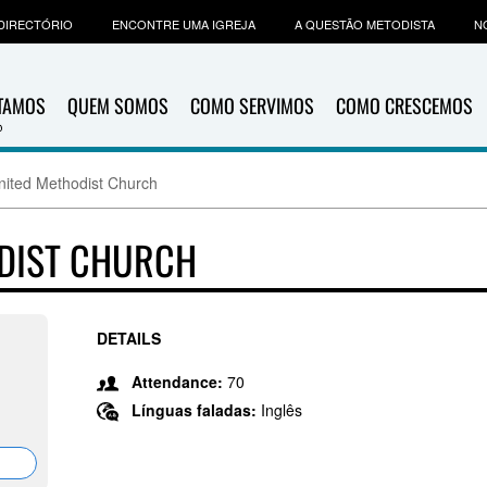
DIRECTÓRIO
ENCONTRE UMA IGREJA
A QUESTÃO METODISTA
N
ITAMOS
QUEM SOMOS
COMO SERVIMOS
COMO CRESCEMOS
ited Methodist Church
DIST CHURCH
DETAILS
Attendance:
70
Línguas faladas:
Inglês