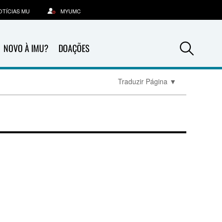
OTÍCIAS MU
MYUMC
Sea
NOVO À IMU?
DOAÇÕES
Traduzir Página
▼