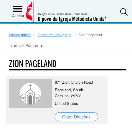
S
Cardápio
Página inicial
Encontre uma Igreja
Zion Pageland
Traduzir Página
▼
ZION PAGELAND
671 Zion Church Road
Pageland, South
Carolina, 29728
United States
Obter Direções