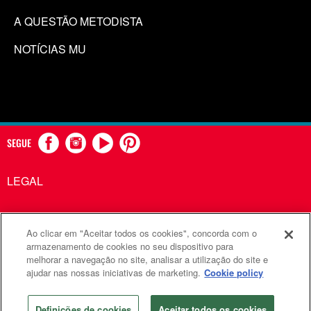
A QUESTÃO METODISTA
NOTÍCIAS MU
SEGUE
LEGAL
Ao clicar em "Aceitar todos os cookies", concorda com o
Comunicações Metodistas Unidas é uma agência da Igreja
armazenamento de cookies no seu dispositivo para
melhorar a navegação no site, analisar a utilização do site e
Metodista Unida
ajudar nas nossas iniciativas de marketing.
Cookie policy
©2026
Comunicações Metodistas Unidas. Todos os direitos
reservados
Definições de cookies
Aceitar todos os cookies