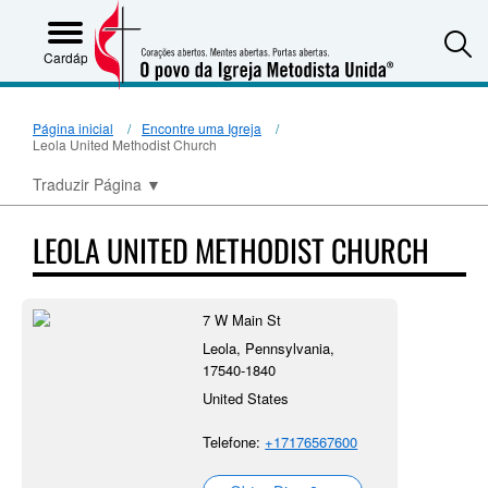
S
Cardápio
Página inicial
Encontre uma Igreja
Leola United Methodist Church
Traduzir Página
▼
LEOLA UNITED METHODIST CHURCH
7 W Main St
Leola, Pennsylvania,
17540-1840
United States
Telefone:
+17176567600