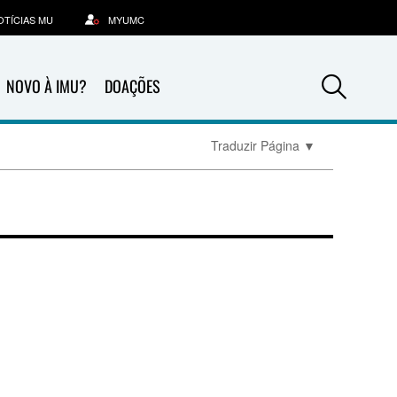
OTÍCIAS MU
MYUMC
Sea
NOVO À IMU?
DOAÇÕES
Traduzir Página
▼