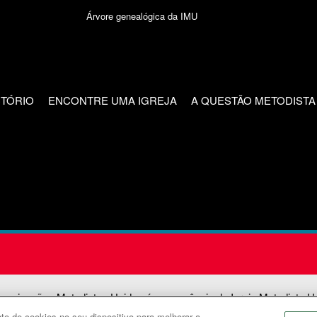
Árvore genealógica da IMU
CTÓRIO
ENCONTRE UMA IGREJA
A QUESTÃO METODISTA
unicações Metodistas Unidas é uma agência da Igreja Metodista U
o de cookies no seu dispositivo para melhorar a