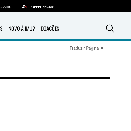
IAS MU
PREFERÊNCIAS
Sea
S
NOVO À IMU?
DOAÇÕES
Traduzir Página
▼