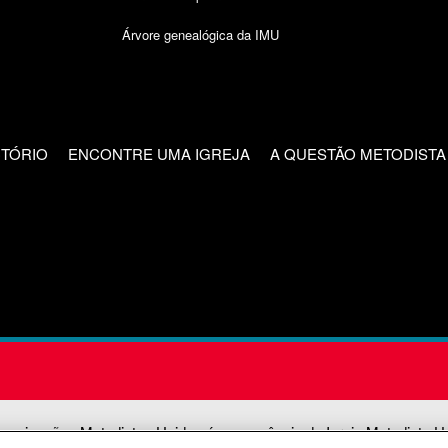
Árvore genealógica da IMU
CTÓRIO
ENCONTRE UMA IGREJA
A QUESTÃO METODISTA
unicações Metodistas Unidas é uma agência da Igreja Metodista U