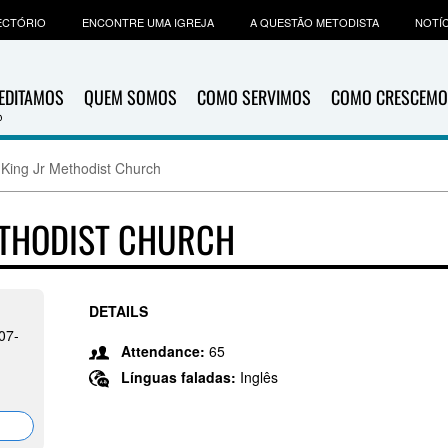
ECTÓRIO
ENCONTRE UMA IGREJA
A QUESTÃO METODISTA
NOTÍC
EDITAMOS
QUEM SOMOS
COMO SERVIMOS
COMO CRESCEMO
 King Jr Methodist Church
ETHODIST CHURCH
DETAILS
07-
Attendance:
65
Línguas faladas:
Inglês