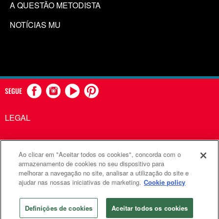
A QUESTÃO METODISTA
NOTÍCIAS MU
SEGUE
LEGAL
Ao clicar em "Aceitar todos os cookies", concorda com o
Comunicações Metodistas Unidas é uma agência da Igreja
armazenamento de cookies no seu dispositivo para
melhorar a navegação no site, analisar a utilização do site e
Metodista Unida
ajudar nas nossas iniciativas de marketing.
Cookie policy
©2026
Comunicações Metodistas Unidas. Todos os direitos
reservados
Definições de cookies
Aceitar todos os cookies