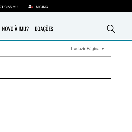
OTÍCIAS MU
MYUMC
Sea
NOVO À IMU?
DOAÇÕES
Traduzir Página
▼