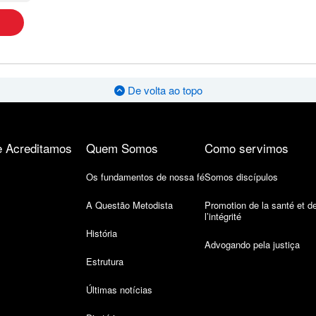
De volta ao topo
 Acreditamos
Quem Somos
Como servimos
Os fundamentos de nossa fé
Somos discípulos
A Questão Metodista
Promotion de la santé et d
l’intégrité
História
Advogando pela justiça
Estrutura
Últimas notícias