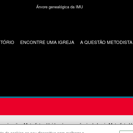
Árvore genealógica da IMU
CTÓRIO
ENCONTRE UMA IGREJA
A QUESTÃO METODISTA
unicações Metodistas Unidas é uma agência da Igreja Metodista U
o de cookies no seu dispositivo para melhorar a