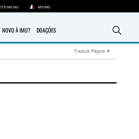
OTÍCIAS MU
MYUMC
Sea
NOVO À IMU?
DOAÇÕES
Traduzir Página
▼