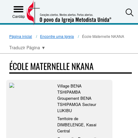
S
Cardápio
Página inicial
Encontre uma Igreja
École Maternelle NKANA
Traduzir Página
▼
ÉCOLE MATERNELLE NKANA
Village BENA
TSHIPAMBA
Groupement BENA
TSHIPAMGA Secteur
LUKIBU
Territoire de
DIMBELENGE, Kasai
Central