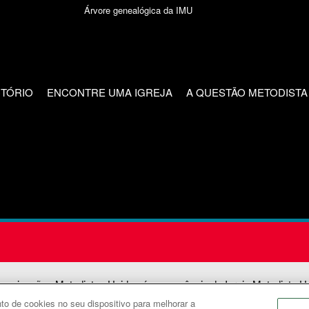
Árvore genealógica da IMU
CTÓRIO
ENCONTRE UMA IGREJA
A QUESTÃO METODISTA
unicações Metodistas Unidas é uma agência da Igreja Metodista U
o de cookies no seu dispositivo para melhorar a
2026
Comunicações Metodistas Unidas. Todos os direitos reservad