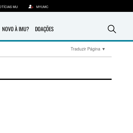
OTÍCIAS MU
MYUMC
Sea
NOVO À IMU?
DOAÇÕES
Traduzir Página
▼