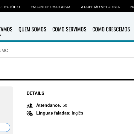
DIRECTÓRIO
ENCONTRE UMA IGREJA
A QUESTÃO METODISTA
N
ITAMOS
QUEM SOMOS
COMO SERVIMOS
COMO CRESCEMOS
 UMC
DETAILS
Attendance:
50
Línguas faladas:
Inglês