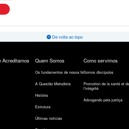
De volta ao topo
 Acreditamos
Quem Somos
Como servimos
Os fundamentos de nossa fé
Somos discípulos
A Questão Metodista
Promotion de la santé et d
l’intégrité
História
Advogando pela justiça
Estrutura
Últimas notícias